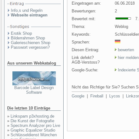
Eingetragen am:
06.06.2018
Info,s und Regeln
Bewertungen:
2
Webseite eintragen
Bewertet mit:
7.5
Thema:
Weblog
Erotik Shop
Keywords:
Schlüsseldie
Bilderrahmen Shop
Sprachen:
Galerieschienen Shop
Passwort vergessen?
Diesen Eintrag:
bewerten
Link defekt?
hier melden
AGB-Verstoss?
Aus unserem Webkatalog
Google-Suche:
Indexierte 
Nicht das Richtige für Sie? Suchen Si
Barcode Label Design
Software
Google
|
Fireball
|
Lycos
|
Linkzo
Die letzten 10 Einträge
»
Linkspam p3xhosting.de
»
Die Kunst der Fotografie
»
Spectrum Analyzer pro Live
»
Graphic Equalizer Studio
»
Schlüsseldienst München