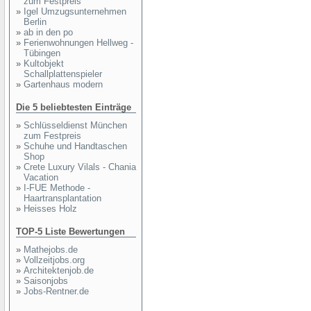
zum Festpreis
»
Igel Umzugsunternehmen
Berlin
»
ab in den po
»
Ferienwohnungen Hellweg -
Tübingen
»
Kultobjekt
Schallplattenspieler
»
Gartenhaus modern
Die 5 beliebtesten Einträge
»
Schlüsseldienst München
zum Festpreis
»
Schuhe und Handtaschen
Shop
»
Crete Luxury Vilals - Chania
Vacation
»
I-FUE Methode -
Haartransplantation
»
Heisses Holz
TOP-5 Liste Bewertungen
»
Mathejobs.de
»
Vollzeitjobs.org
»
Architektenjob.de
»
Saisonjobs
»
Jobs-Rentner.de