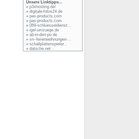
Unsere Linktipps...
»
p3xhosting.de/
»
digitale-fotos24.de
»
pas-products.com
»
pas-products.com
»
089-schluesseldienst...
»
igel-umzuege.de
»
ab-in-den-po.de
»
xn--ferienwohnungen-...
»
schallplattenspieler...
»
datsche.net