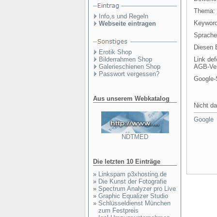
Thema:
Info,s und Regeln
Keyword
Webseite eintragen
Sprache
Diesen E
Erotik Shop
Bilderrahmen Shop
Link def
Galerieschienen Shop
AGB-Ve
Passwort vergessen?
Google-
Aus unserem Webkatalog
Nicht da
Google
NDTMED
Die letzten 10 Einträge
»
Linkspam p3xhosting.de
»
Die Kunst der Fotografie
»
Spectrum Analyzer pro Live
»
Graphic Equalizer Studio
»
Schlüsseldienst München
zum Festpreis