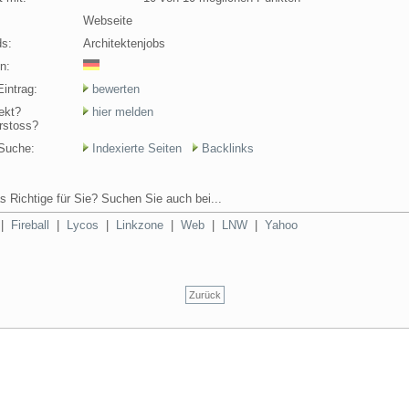
Webseite
s:
Architektenjobs
n:
intrag:
bewerten
ekt?
hier melden
rstoss?
Suche:
Indexierte Seiten
Backlinks
s Richtige für Sie? Suchen Sie auch bei...
|
Fireball
|
Lycos
|
Linkzone
|
Web
|
LNW
|
Yahoo
Zurück