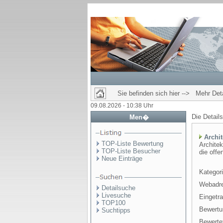
Sie befinden sich hier --> Mehr Deta
09.08.2026 - 10:38 Uhr
Die Detail
Men�
Archi
TOP-Liste Bewertung
Architek
TOP-Liste Besucher
die offe
Neue Einträge
Kategori
Webadr
Detailsuche
Livesuche
Eingetr
TOP100
Bewertu
Suchtipps
Bewertet