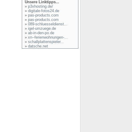
Unsere Linktipps...
»
p3xhosting.de/
»
digitale-fotos24.de
»
pas-products.com
»
pas-products.com
»
089-schluesseldienst...
»
igel-umzuege.de
»
ab-in-den-po.de
»
xn--ferienwohnungen-...
»
schallplattenspieler...
»
datsche.net