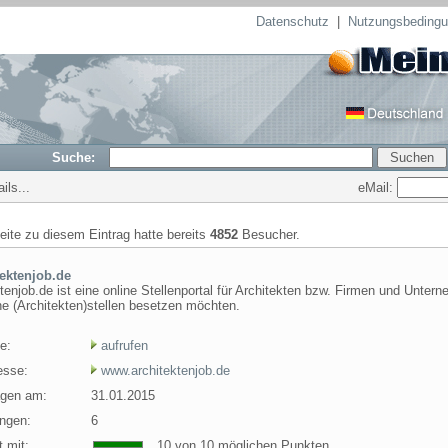
Datenschutz
|
Nutzungsbeding
Suche:
ils...
eMail:
seite zu diesem Eintrag hatte bereits
4852
Besucher.
tektenjob.de
tenjob.de ist eine online Stellenportal für Architekten bzw. Firmen und Unter
ne (Architekten)stellen besetzen möchten.
e:
aufrufen
esse:
www.architektenjob.de
agen am:
31.01.2015
ngen:
6
 mit:
10 von 10 möglichen Punkten